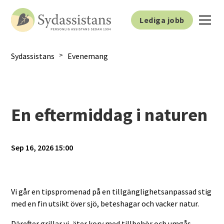
Lediga jobb
>
Sydassistans
Evenemang
En eftermiddag i naturen
Sep 16, 2026 15:00
Vi går en tipspromenad på en tillgänglighetsanpassad stig
med en fin utsikt över sjö, beteshagar och vacker natur.
Därefter grillar vi, äter korv med tillbehör och umgås.