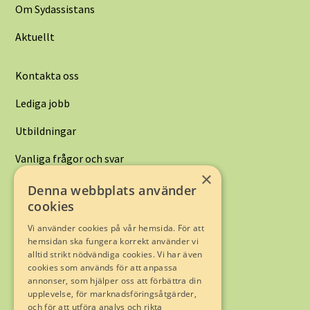
Om Sydassistans
Aktuellt
Kontakta oss
Lediga jobb
Utbildningar
Vanliga frågor och svar
×
Denna webbplats använder
Kontakta oss:
cookies
Limhamnsvägen 128
216 12 Limhamn
Vi använder cookies på vår hemsida. För att
hemsidan ska fungera korrekt använder vi
alltid strikt nödvändiga cookies. Vi har även
Telefon
040-16 05 00
cookies som används för att anpassa
E-post:
info@sydassistans.se
annonser, som hjälper oss att förbättra din
upplevelse, för marknadsföringsåtgärder,
och för att utföra analys och rikta
Trygghet genom Fremia