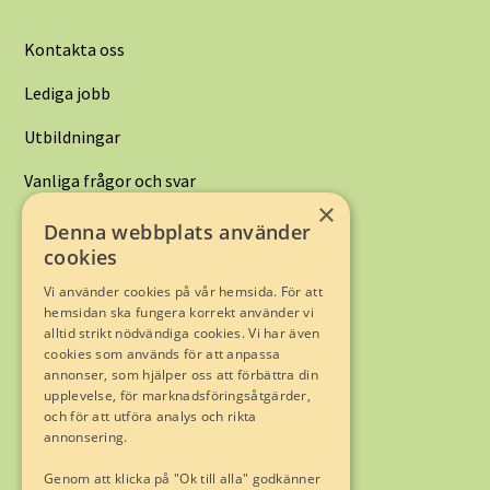
Kontakta oss
Lediga jobb
Utbildningar
Vanliga frågor och svar
×
Denna webbplats använder
Kontakta oss:
cookies
Limhamnsvägen 128
216 12 Limhamn
Vi använder cookies på vår hemsida. För att
hemsidan ska fungera korrekt använder vi
alltid strikt nödvändiga cookies. Vi har även
Telefon
040-16 05 00
cookies som används för att anpassa
E-post:
info@sydassistans.se
annonser, som hjälper oss att förbättra din
upplevelse, för marknadsföringsåtgärder,
och för att utföra analys och rikta
Trygghet genom Fremia
annonsering.
Genom att klicka på "Ok till alla" godkänner