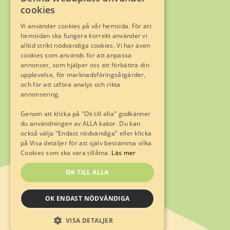
cookies
Limhamnsvägen 128
216 12 Limhamn
Vi använder cookies på vår hemsida. För att
hemsidan ska fungera korrekt använder vi
alltid strikt nödvändiga cookies. Vi har även
Telefon
040-16 05 00
cookies som används för att anpassa
E-post:
info@sydassistans.se
annonser, som hjälper oss att förbättra din
upplevelse, för marknadsföringsåtgärder,
och för att utföra analys och rikta
Trygghet genom Fremia
annonsering.
Genom att klicka på "Ok till alla" godkänner
du användningen av ALLA kakor. Du kan
också välja "Endast nödvändiga" eller klicka
på Visa detaljer för att själv bestämma vilka
Cookies som ska vara tillåtna.
Läs mer
OK TILL ALLA
Integritetspolicy
Visselblåsning
OK ENDAST NÖDVÄNDIGA
© Sydassistans AB 2022. All rights reserved.
VISA DETALJER