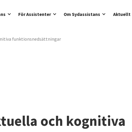
ans
För Assistenter
Om Sydassistans
Aktuellt
gnitiva funktionsnedsättningar
ktuella och kognitiva