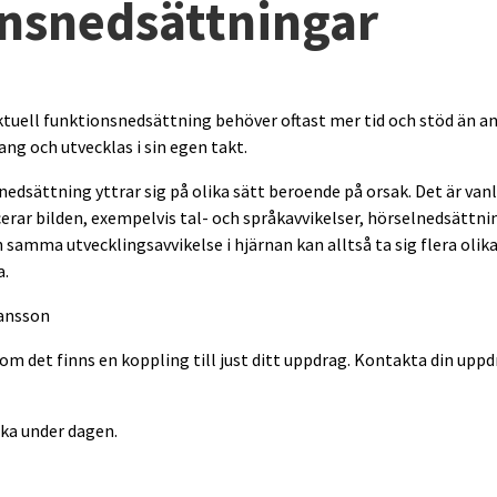
nsnedsättningar
tuell funktionsnedsättning behöver oftast mer tid och stöd än and
ng och utvecklas i sin egen takt.
edsättning yttrar sig på olika sätt beroende på orsak. Det är vanli
erar bilden, exempelvis tal- och språkavvikelser, hörselnedsättnin
 samma utvecklingsavvikelse i hjärnan kan alltså ta sig flera olik
a.
Hansson
om det finns en koppling till just ditt uppdrag. Kontakta din upp
ika under dagen.